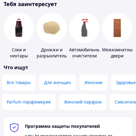
Тебя заинтересует
Соки и
Дрожжи и
Автомобильные
Межкомнатные
нектары
разрыхлитель
очистители
двери
теста
Что ищут
Все товары
Для женщин
Женские
Здоровье
Parfum парфюмерия
Женский парфюм
Смесител
Программа защиты покупателей
satu.kz
предоставляет защиту покупок до