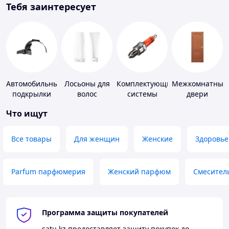
Тебя заинтересует
Автомобильные
Лосьоны для
Комплектующие
Межкомнатные
подкрылки
волос
системы
двери
зажигания
Что ищут
Все товары
Для женщин
Женские
Здоровье
Parfum парфюмерия
Женский парфюм
Смесител
Программа защиты покупателей
satu.kz
предоставляет защиту покупок до