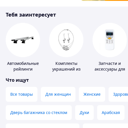
Товары для детей
Тебя заинтересует
Инструмент
Автомобильные
Комплекты
Запчасти и
рейлинги
украшений из
аксессуары для
серебра
бытовых
Что ищут
кондиционеров
Все товары
Для женщин
Женские
Здоров
Дверь багажника со стеклом
Духи
Арабская