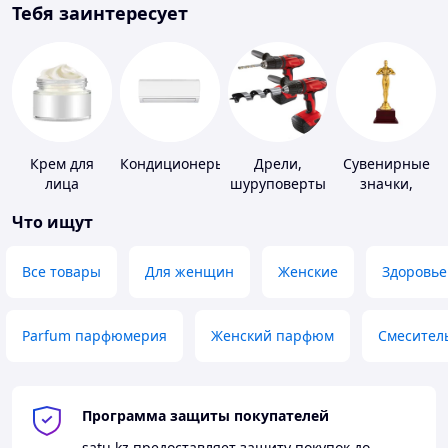
Тебя заинтересует
Крем для
Кондиционеры
Дрели,
Сувенирные
лица
шуруповерты
значки,
награды
Что ищут
Все товары
Для женщин
Женские
Здоровье
Parfum парфюмерия
Женский парфюм
Смесител
Программа защиты покупателей
satu.kz
предоставляет защиту покупок до