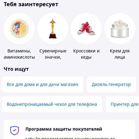
Тебя заинтересует
Витамины,
Сувенирные
Кроссовки и
Крем для
аминокислоты
значки,
кеды
лица
и коферменты
награды
Что ищут
Все для дома и для дачи магазин
Дизель генератор
Водонепроницаемый чехол для телефона
Принтер для
Программа защиты покупателей
satu.kz
предоставляет защиту покупок до