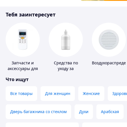
Товары для детей
Тебя заинтересует
Инструмент
Запчасти и
Средства по
Воздухораспреде
аксессуары для
уходу за
бытовых
контактными
Что ищут
кондиционеров
линзами
Все товары
Для женщин
Женские
Здоров
Дверь багажника со стеклом
Духи
Арабская