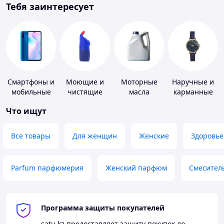
Тебя заинтересует
Смартфоны и
Моющие и
Моторные
Наручные и
мобильные
чистящие
масла
карманные
телефоны
средства
часы
Что ищут
Все товары
Для женщин
Женские
Здоровье
Parfum парфюмерия
Женский парфюм
Смесител
Программа защиты покупателей
satu.kz
предоставляет защиту покупок до