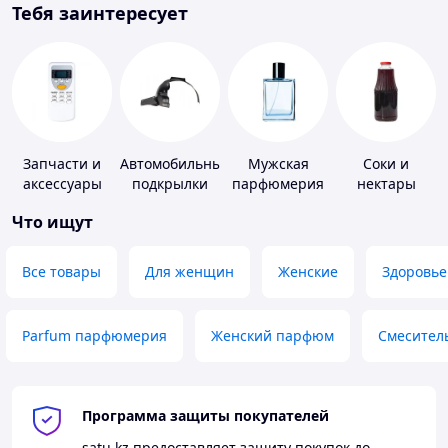
Тебя заинтересует
Запчасти и
Автомобильные
Мужская
Соки и
аксессуары
подкрылки
парфюмерия
нектары
для бытовых
Что ищут
кондиционеров
Все товары
Для женщин
Женские
Здоровье
Parfum парфюмерия
Женский парфюм
Смесител
Программа защиты покупателей
satu.kz
предоставляет защиту покупок до