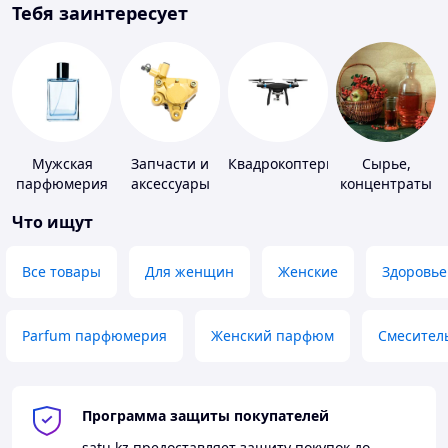
Тебя заинтересует
Мужская
Запчасти и
Квадрокоптеры
Сырье,
парфюмерия
аксессуары
концентраты
для насосов
для
Что ищут
алкогольной
продукции
Все товары
Для женщин
Женские
Здоровье
Parfum парфюмерия
Женский парфюм
Смесител
Программа защиты покупателей
satu.kz
предоставляет защиту покупок до