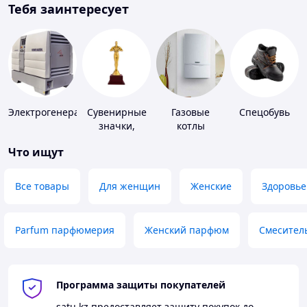
Тебя заинтересует
Электрогенераторы
Сувенирные
Газовые
Спецобувь
значки,
котлы
награды
Что ищут
Все товары
Для женщин
Женские
Здоровье
Parfum парфюмерия
Женский парфюм
Смесител
Программа защиты покупателей
satu.kz
предоставляет защиту покупок до