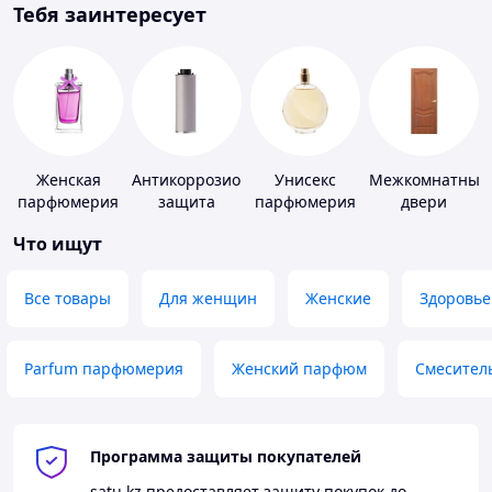
Тебя заинтересует
Женская
Антикоррозионная
Унисекс
Межкомнатные
парфюмерия
защита
парфюмерия
двери
Что ищут
Все товары
Для женщин
Женские
Здоровье
Parfum парфюмерия
Женский парфюм
Смесител
Программа защиты покупателей
satu.kz
предоставляет защиту покупок до