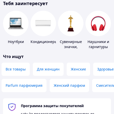
Тебя заинтересует
Ноутбуки
Кондиционеры
Сувенирные
Наушники и
значки,
гарнитуры
награды
Что ищут
Все товары
Для женщин
Женские
Здоровье
Parfum парфюмерия
Женский парфюм
Смесител
Программа защиты покупателей
satu.kz
предоставляет защиту покупок до