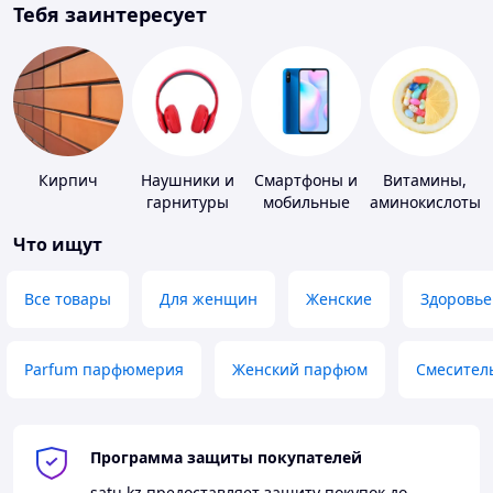
Тебя заинтересует
Кирпич
Наушники и
Смартфоны и
Витамины,
гарнитуры
мобильные
аминокислоты
телефоны
и коферменты
Что ищут
Все товары
Для женщин
Женские
Здоровье
Parfum парфюмерия
Женский парфюм
Смесител
Программа защиты покупателей
satu.kz
предоставляет защиту покупок до