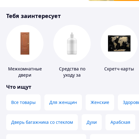
Товары для детей
Тебя заинтересует
Инструмент
Межкомнатные
Средства по
Скретч-карты
двери
уходу за
контактными
Что ищут
линзами
Все товары
Для женщин
Женские
Здоров
Дверь багажника со стеклом
Духи
Арабская