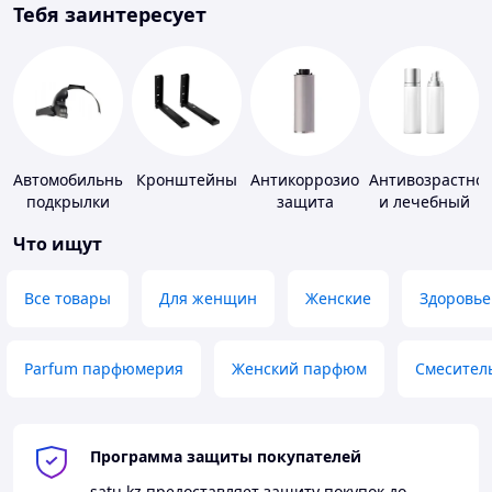
Тебя заинтересует
Автомобильные
Кронштейны
Антикоррозионная
Антивозрастно
подкрылки
защита
и лечебный
уход за кожей
Что ищут
Все товары
Для женщин
Женские
Здоровье
Parfum парфюмерия
Женский парфюм
Смесител
Программа защиты покупателей
satu.kz
предоставляет защиту покупок до