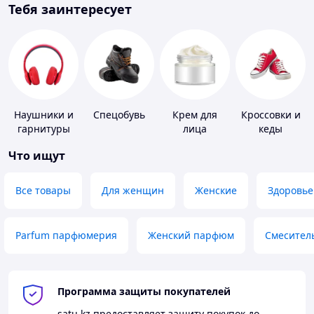
Тебя заинтересует
Наушники и
Спецобувь
Крем для
Кроссовки и
гарнитуры
лица
кеды
Что ищут
Все товары
Для женщин
Женские
Здоровье
Parfum парфюмерия
Женский парфюм
Смесител
Программа защиты покупателей
satu.kz
предоставляет защиту покупок до