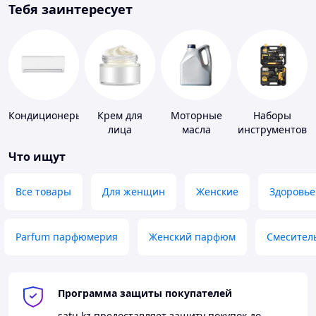
Тебя заинтересует
Кондиционеры
Крем для
Моторные
Наборы
лица
масла
инструментов
Что ищут
Все товары
Для женщин
Женские
Здоровье
Parfum парфюмерия
Женский парфюм
Смесител
Программа защиты покупателей
satu.kz
предоставляет защиту покупок до