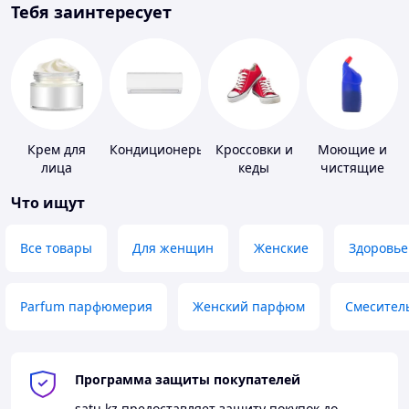
Тебя заинтересует
Крем для
Кондиционеры
Кроссовки и
Моющие и
лица
кеды
чистящие
средства
Что ищут
Все товары
Для женщин
Женские
Здоровье
Parfum парфюмерия
Женский парфюм
Смесител
Программа защиты покупателей
satu.kz
предоставляет защиту покупок до