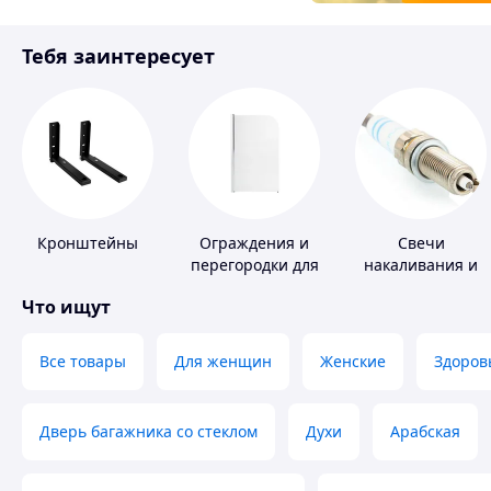
Товары для детей
Тебя заинтересует
Инструмент
Кронштейны
Ограждения и
Свечи
перегородки для
накаливания и
ванной, душа,
зажигания
Что ищут
туалета
Все товары
Для женщин
Женские
Здоров
Дверь багажника со стеклом
Духи
Арабская