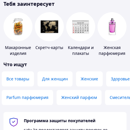
Тебя заинтересует
Макаронные
Скретч-карты
Календари и
Женская
изделия
плакаты
парфюмерия
Что ищут
Все товары
Для женщин
Женские
Здоровье
Parfum парфюмерия
Женский парфюм
Смесител
Программа защиты покупателей
satu.kz
предоставляет защиту покупок до