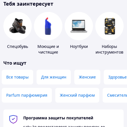
Тебя заинтересует
Спецобувь
Моющие и
Ноутбуки
Наборы
чистящие
инструментов
средства
Что ищут
Все товары
Для женщин
Женские
Здоровье
Parfum парфюмерия
Женский парфюм
Смесител
Программа защиты покупателей
satu.kz
предоставляет защиту покупок до