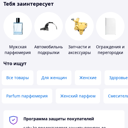
Тебя заинтересует
Мужская
Автомобильные
Запчасти и
Ограждения и
парфюмерия
подкрылки
аксессуары
перегородки
для насосов
для ванной,
Что ищут
душа, туалета
Все товары
Для женщин
Женские
Здоровье
Parfum парфюмерия
Женский парфюм
Смесител
Программа защиты покупателей
satu.kz
предоставляет защиту покупок до