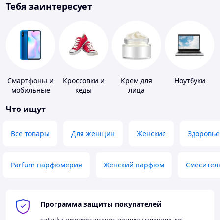
Тебя заинтересует
Смартфоны и
Кроссовки и
Крем для
Ноутбуки
мобильные
кеды
лица
телефоны
Что ищут
Все товары
Для женщин
Женские
Здоровье
Parfum парфюмерия
Женский парфюм
Смесител
Программа защиты покупателей
satu.kz
предоставляет защиту покупок до