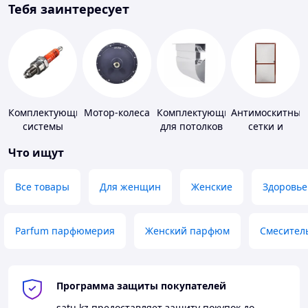
Тебя заинтересует
Комплектующие
Мотор-колеса
Комплектующие
Антимоскитные
системы
для потолков
сетки и
зажигания
комплектующи
Что ищут
к ним
Все товары
Для женщин
Женские
Здоровье
Parfum парфюмерия
Женский парфюм
Смесител
Программа защиты покупателей
satu.kz
предоставляет защиту покупок до