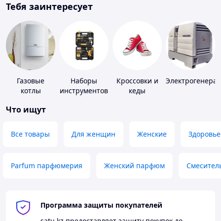
Тебя заинтересует
Газовые
Наборы
Кроссовки и
Электрогенера
котлы
инструментов
кеды
Что ищут
Все товары
Для женщин
Женские
Здоровье
Parfum парфюмерия
Женский парфюм
Смесител
Программа защиты покупателей
satu.kz
предоставляет защиту покупок до