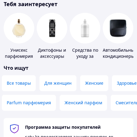
Тебя заинтересует
Унисекс
Диктофоны и
Средства по
Автомобильные
парфюмерия
аксессуары
уходу за
кондиционеры
контактными
Что ищут
линзами
Все товары
Для женщин
Женские
Здоровье
Parfum парфюмерия
Женский парфюм
Смесител
Программа защиты покупателей
satu.kz
предоставляет защиту покупок до