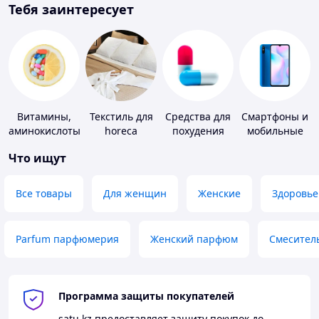
Тебя заинтересует
Витамины,
Текстиль для
Средства для
Смартфоны и
аминокислоты
horeca
похудения
мобильные
и коферменты
телефоны
Что ищут
Все товары
Для женщин
Женские
Здоровье
Parfum парфюмерия
Женский парфюм
Смесител
Программа защиты покупателей
satu.kz
предоставляет защиту покупок до