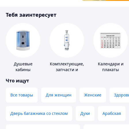
Товары для детей
Тебя заинтересует
Инструмент
Душевые
Комплектующие,
Календари и
кабины
запчасти и
плакаты
расходные
Что ищут
материалы для
сантехники
Все товары
Для женщин
Женские
Здоров
Дверь багажника со стеклом
Духи
Арабская