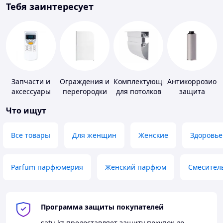
Тебя заинтересует
Запчасти и
Ограждения и
Комплектующие
Антикоррозион
аксессуары
перегородки
для потолков
защита
для бытовых
для ванной,
Что ищут
кондиционеров
душа, туалета
Все товары
Для женщин
Женские
Здоровье
Parfum парфюмерия
Женский парфюм
Смесител
Программа защиты покупателей
satu.kz
предоставляет защиту покупок до