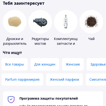
Тебя заинтересует
Дрожжи и
Редукторы
Комплектующие,
Чай
разрыхлитель
мостов
запчасти и
теста
расходные
Что ищут
материалы
для
сантехники
Все товары
Для женщин
Женские
Здоровье
Parfum парфюмерия
Женский парфюм
Смесител
Программа защиты покупателей
satu.kz
предоставляет защиту покупок до