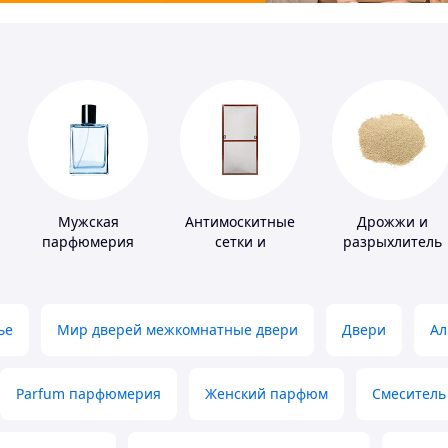
Мужская
Антимоскитные
Дрожжи и
парфюмерия
сетки и
разрыхлитель
комплектующие
теста
к ним
ье
Мир дверей межкомнатные двери
Двери
Ал
Parfum парфюмерия
Женский парфюм
Смеситель