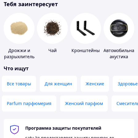
Тебя заинтересует
Дрожжи и
Чай
Кронштейны
Автомобильная
разрыхлитель
акустика
теста
Что ищут
Все товары
Для женщин
Женские
Здоровье
Parfum парфюмерия
Женский парфюм
Смесител
Программа защиты покупателей
satu.kz
предоставляет защиту покупок до