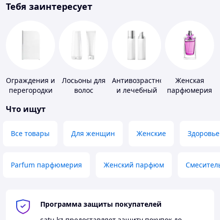
Тебя заинтересует
Ограждения и
Лосьоны для
Антивозрастной
Женская
перегородки
волос
и лечебный
парфюмерия
для ванной,
уход за кожей
Что ищут
душа, туалета
Все товары
Для женщин
Женские
Здоровье
Parfum парфюмерия
Женский парфюм
Смесител
Программа защиты покупателей
satu.kz
предоставляет защиту покупок до