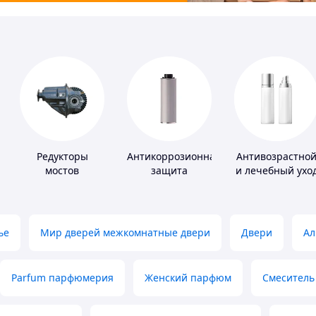
Редукторы
Антикоррозионная
Антивозрастно
мостов
защита
и лечебный ухо
за кожей
ье
Мир дверей межкомнатные двери
Двери
Ал
Parfum парфюмерия
Женский парфюм
Смеситель