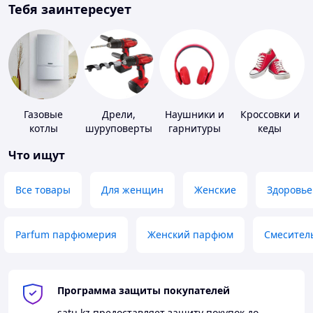
Тебя заинтересует
Газовые
Дрели,
Наушники и
Кроссовки и
котлы
шуруповерты
гарнитуры
кеды
Что ищут
Все товары
Для женщин
Женские
Здоровье
Parfum парфюмерия
Женский парфюм
Смесител
Программа защиты покупателей
satu.kz
предоставляет защиту покупок до