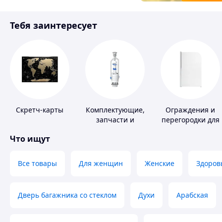
Товары для детей
Тебя заинтересует
Инструмент
Скретч-карты
Комплектующие,
Ограждения и
запчасти и
перегородки для
расходные
ванной, душа,
Что ищут
материалы для
туалета
сантехники
Все товары
Для женщин
Женские
Здоров
Дверь багажника со стеклом
Духи
Арабская