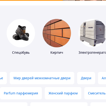
Спецобувь
Кирпич
Электрогенерат
ье
Мир дверей межкомнатные двери
Двери
Ал
Parfum парфюмерия
Женский парфюм
Смеситель