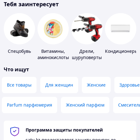
Тебя заинтересует
Спецобувь
Витамины,
Дрели,
Кондиционеры
аминокислоты
шуруповерты
и коферменты
Что ищут
Все товары
Для женщин
Женские
Здоровье
Parfum парфюмерия
Женский парфюм
Смесител
Программа защиты покупателей
satu.kz
предоставляет защиту покупок до