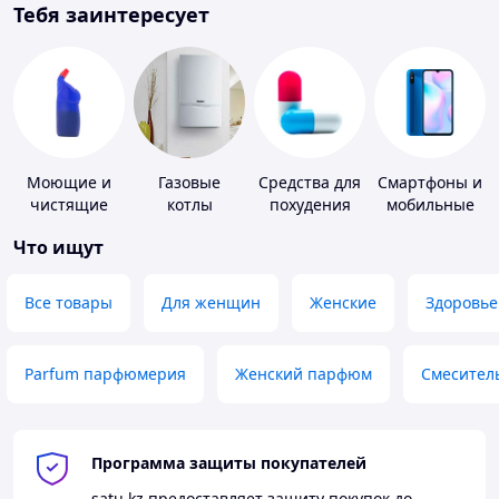
Тебя заинтересует
Моющие и
Газовые
Средства для
Смартфоны и
чистящие
котлы
похудения
мобильные
средства
телефоны
Что ищут
Все товары
Для женщин
Женские
Здоровье
Parfum парфюмерия
Женский парфюм
Смесител
Программа защиты покупателей
satu.kz
предоставляет защиту покупок до