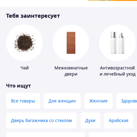
Товары для детей
Тебя заинтересует
Инструмент
Чай
Межкомнатные
Антивозрастной
двери
и лечебный уход
за кожей
Что ищут
Все товары
Для женщин
Женские
Здоров
Дверь багажника со стеклом
Духи
Арабская