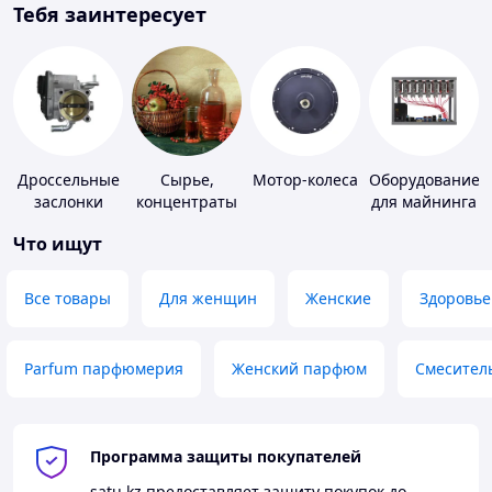
Тебя заинтересует
Дроссельные
Сырье,
Мотор-колеса
Оборудование
заслонки
концентраты
для майнинга
для
Что ищут
алкогольной
продукции
Все товары
Для женщин
Женские
Здоровье
Parfum парфюмерия
Женский парфюм
Смесител
Программа защиты покупателей
satu.kz
предоставляет защиту покупок до