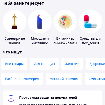
Тебя заинтересует
Сувенирные
Моющие и
Витамины,
Средства для
значки,
чистящие
аминокислоты
похудения
награды
средства
и коферменты
Что ищут
Все товары
Для женщин
Женские
Здоровье
Parfum парфюмерия
Женский парфюм
Смесител
Программа защиты покупателей
satu.kz
предоставляет защиту покупок до