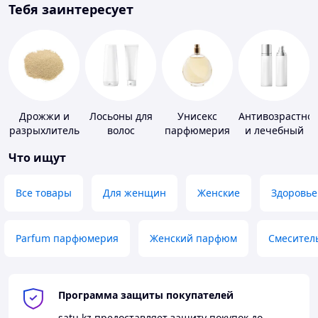
Тебя заинтересует
Дрожжи и
Лосьоны для
Унисекс
Антивозрастно
разрыхлитель
волос
парфюмерия
и лечебный
теста
уход за кожей
Что ищут
Все товары
Для женщин
Женские
Здоровье
Parfum парфюмерия
Женский парфюм
Смесител
Программа защиты покупателей
satu.kz
предоставляет защиту покупок до