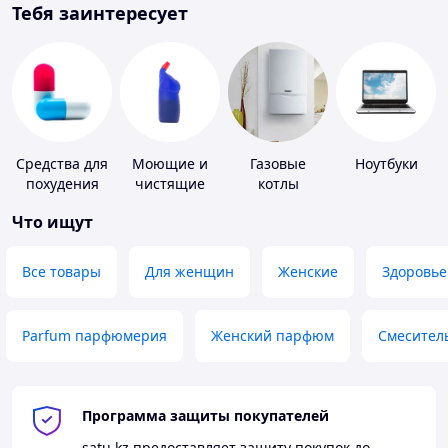
Тебя заинтересует
Средства для
Моющие и
Газовые
Ноутбуки
похудения
чистящие
котлы
средства
Что ищут
Все товары
Для женщин
Женские
Здоровье
Parfum парфюмерия
Женский парфюм
Смесител
Программа защиты покупателей
satu.kz
предоставляет защиту покупок до