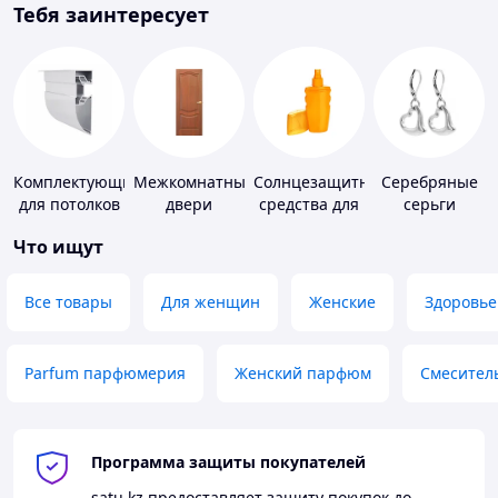
Тебя заинтересует
Комплектующие
Межкомнатные
Солнцезащитные
Серебряные
для потолков
двери
средства для
серьги
кожи
Что ищут
Все товары
Для женщин
Женские
Здоровье
Parfum парфюмерия
Женский парфюм
Смесител
Программа защиты покупателей
satu.kz
предоставляет защиту покупок до