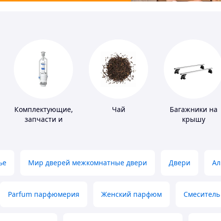
лители
Комплектующие,
Чай
Багажники на
запчасти и
крышу
расходные
материалы для
сантехники
ье
Мир дверей межкомнатные двери
Двери
Ал
Parfum парфюмерия
Женский парфюм
Смеситель