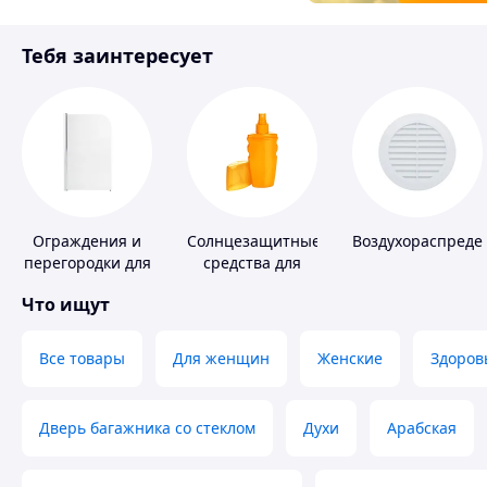
Товары для детей
Тебя заинтересует
Инструмент
Ограждения и
Солнцезащитные
Воздухораспреде
перегородки для
средства для
ванной, душа,
кожи
Что ищут
туалета
Все товары
Для женщин
Женские
Здоров
Дверь багажника со стеклом
Духи
Арабская