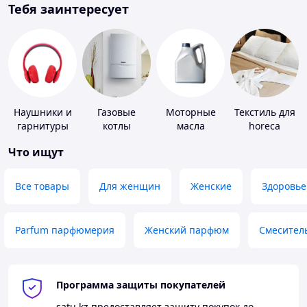
Тебя заинтересует
Наушники и
Газовые
Моторные
Текстиль для
гарнитуры
котлы
масла
horeca
Что ищут
Все товары
Для женщин
Женские
Здоровье
Parfum парфюмерия
Женский парфюм
Смесител
Программа защиты покупателей
satu.kz
предоставляет защиту покупок до