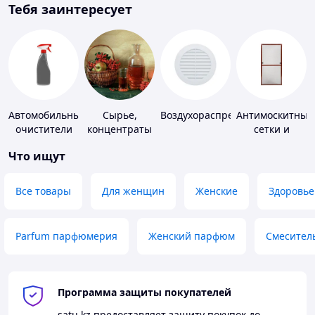
Тебя заинтересует
Автомобильные
Сырье,
Воздухораспределители
Антимоскитные
очистители
концентраты
сетки и
для
комплектующи
Что ищут
алкогольной
к ним
продукции
Все товары
Для женщин
Женские
Здоровье
Parfum парфюмерия
Женский парфюм
Смесител
Программа защиты покупателей
satu.kz
предоставляет защиту покупок до