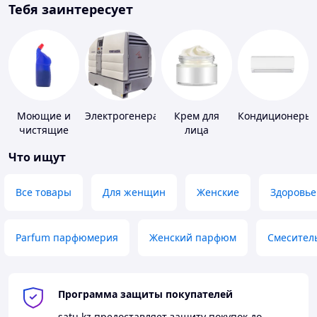
Тебя заинтересует
Моющие и
Электрогенераторы
Крем для
Кондиционеры
чистящие
лица
средства
Что ищут
Все товары
Для женщин
Женские
Здоровье
Parfum парфюмерия
Женский парфюм
Смесител
Программа защиты покупателей
satu.kz
предоставляет защиту покупок до