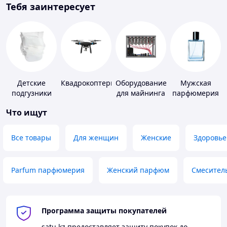
Тебя заинтересует
Детские
Квадрокоптеры
Оборудование
Мужская
подгузники
для майнинга
парфюмерия
Что ищут
Все товары
Для женщин
Женские
Здоровье
Parfum парфюмерия
Женский парфюм
Смесител
Программа защиты покупателей
satu.kz
предоставляет защиту покупок до